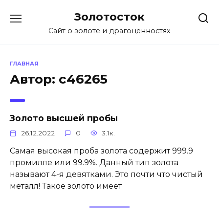
Перейти
Золотосток
к
содержанию
Сайт о золоте и драгоценностях
ГЛАВНАЯ
Автор:
c46265
Золото высшей пробы
26.12.2022
0
3.1к.
Самая высокая проба золота содержит 999.9
промилле или 99.9%. Данный тип золота
называют 4-я девятками. Это почти что чистый
металл! Такое золото имеет